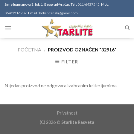
Skip
Sime Igumanova 3, lok.1, Beograd-Vračar, Tel :
011/6437545
, Mob:
to
064/1216907
, Email :
bobancanak@gmail.com
content
POČETNA
PROIZVOD OZNAČEN “32916”
/
FILTER
Nijedan proizvod ne odgovara izabranim kriterijumima.
Privatnost
(C) 2026 ©
Starlite Rasveta