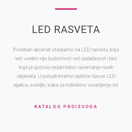
LED RASVETA
Poseban akcenat stavljamo na LED rasvetu, koja
već uveliko nije budućnost već sadašnjost i bez
koje je gotovo nezamislivo opremanje novih
objekata. U ponudi imamo različite tipove LED
sijalica, svetiljki, traka za indirektno osvetljenje itd.
KATALOG PROIZVODA