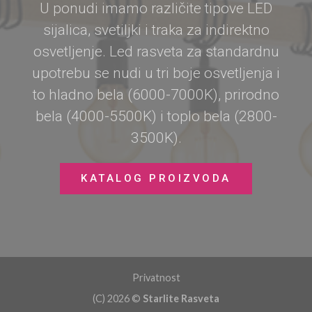
U ponudi imamo različite tipove LED
sijalica, svetiljki i traka za indirektno
osvetljenje. Led rasveta za standardnu
upotrebu se nudi u tri boje osvetljenja i
to hladno bela (6000-7000K), prirodno
bela (4000-5500K) i toplo bela (2800-
3500K).
KATALOG PROIZVODA
Privatnost
(C) 2026 ©
Starlite Rasveta