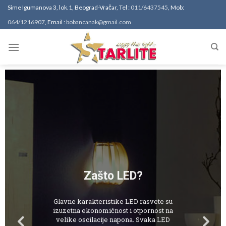
Sime Igumanova 3, lok.1, Beograd-Vračar, Tel :
011/6437545
, Mob:
064/1216907
, Email :
bobancanak@gmail.com
Zašto LED?
Glavne karakteristike LED rasvete su
izuzetna ekonomičnost i otpornost na
velike oscilacije napona. Svaka LED
sijalica amortizuje sopstvenu cenu u