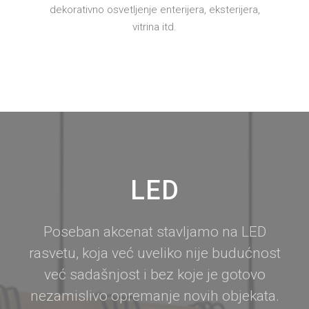
dekorativno osvetljenje enterijera, eksterijera,
vitrina itd.
LED
Poseban akcenat stavljamo na LED
rasvetu, koja već uveliko nije budućnost
već sadašnjost i bez koje je gotovo
nezamislivo opremanje novih objekata.