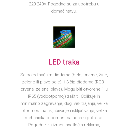
220-240V. Pogodne su za upotrebu u
domaćinstvu.
LED traka
Sa pojedinačnim diodama (bele, crvene, žute,
zelene ili plave boje) ili 3-čip diodama (RGB -
crvena, zelena, plava). Mogu biti otvorene ili u
IP65 (vodootpornoj) zaštiti. Odlikuje ih
minimalno zagrevanje, dugi vek trajanja, velika
otpornost na uključivanje i isključivanje, velika
mehanička otpornost na udare i potrese.
Pogodne za izradu svetlećih reklama,