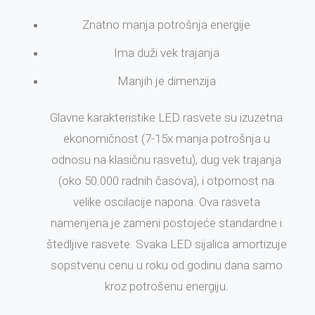
Znatno manja potrošnja energije
Ima duži vek trajanja
Manjih je dimenzija
Glavne karakteristike LED rasvete su izuzetna
ekonomičnost (7-15x manja potrošnja u
odnosu na klasičnu rasvetu), dug vek trajanja
(oko 50.000 radnih časova), i otpornost na
velike oscilacije napona. Ova rasveta
namenjena je zameni postojeće standardne i
štedljive rasvete. Svaka LED sijalica amortizuje
sopstvenu cenu u roku od godinu dana samo
kroz potrošenu energiju.