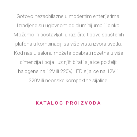
Gotovo nezaobilazne u modernim enterijerima.
Izradjene su uglavnom od aluminijuma ili cinka.
Možemo ih postavljati u različite tipove spuštenih
plafona u kombinaciji sa više vrsta izvora svetla.
Kod nas u salonu možete odabrati rozetne u više
dimenzija i boja i uz njih birati sijalice po želji:
halogene na 12V ili 220V, LED sijalice na 12V ili
220V ili neonske kompaktne sijalice.
KATALOG PROIZVODA