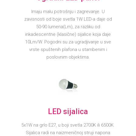
Imaju malu potrošnju i zagrevanje. U
zavisnosti od boje svetla 1W LED-a daje od
50-90 lumena(Lm), za razliku od
inkadescentne (klasične) sijalice koja daje
10Lm/W. Pogodni su za ugradjivanje u sve
vrste spuštenih plafona u stambenim i
poslovnim objektima.
LED sijalica
5x1W na grlo E27, u boji svetla 2700K ili 6500K.
Sijalica radi na naizmeničnoj struji napona