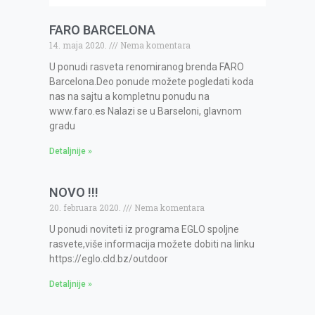
FARO BARCELONA
14. maja 2020.
Nema komentara
U ponudi rasveta renomiranog brenda FARO
Barcelona.Deo ponude možete pogledati koda
nas na sajtu a kompletnu ponudu na
www.faro.es Nalazi se u Barseloni, glavnom
gradu
Detaljnije »
NOVO !!!
20. februara 2020.
Nema komentara
U ponudi noviteti iz programa EGLO spoljne
rasvete,više informacija možete dobiti na linku
https://eglo.cld.bz/outdoor
Detaljnije »