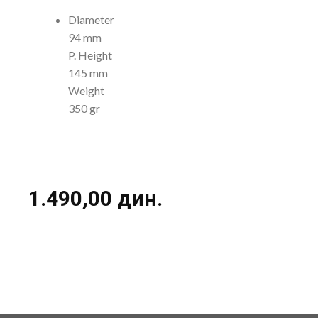
Diameter
94 mm
P. Height
145 mm
Weight
350 gr
1.490,00
дин.