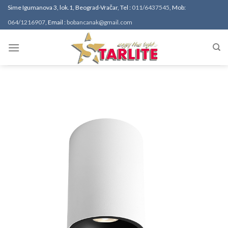
Sime Igumanova 3, lok.1, Beograd-Vračar, Tel :
011/6437545
, Mob:
064/1216907
, Email :
bobancanak@gmail.com