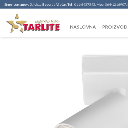
Sime Igumanova 3, lok.1, Beograd-Vračar, Tel :
011/6437545
, Mob:
064/1216907
,
NASLOVNA
PROIZVOD