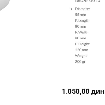
GRLOM GU 10
Diameter
55 mm
P. Length
80 mm
P. Width
80 mm
P. Height
120 mm
Weight
200 gr
1.050,00
дин