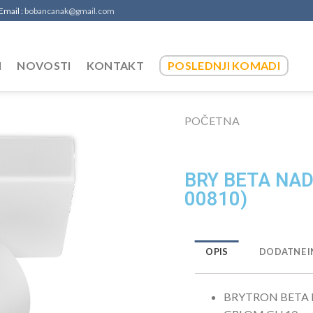
 Email :
bobancanak@gmail.com
I
NOVOSTI
KONTAKT
POSLEDNJI KOMADI
POČETNA
BRY BETA NAD
00810)
OPIS
DODATNE I
BRYTRON BETA N