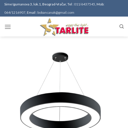
Sime Igumanova 3, lok.1, Beograd-Vračar, Tel :
011/6437545
, Mob:
064/1216907
, Email :
bobancanak@gmail.com