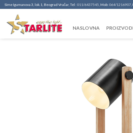
Sime Igumanova 3, lok.1, Beograd-Vračar, Tel :
011/6437545
, Mob:
064/1216907
,
NASLOVNA
PROIZVOD