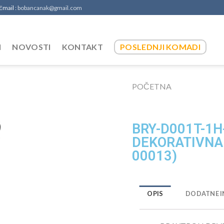
 Email :
bobancanak@gmail.com
I
NOVOSTI
KONTAKT
POSLEDNJI KOMADI
POČETNA
BRY-D001T-1H
DEKORATIVNA 
00013)
OPIS
DODATNE I