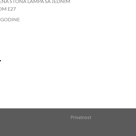
NA STONA LAMPA SA JEDNIM
OM E27
 GODINE
.
Privatnost