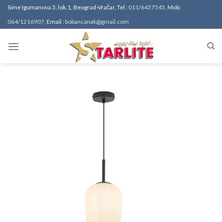
Sime Igumanova 3, lok.1, Beograd-Vračar, Tel :
011/6437545
, Mob:
064/1216907
, Email :
bobancanak@gmail.com