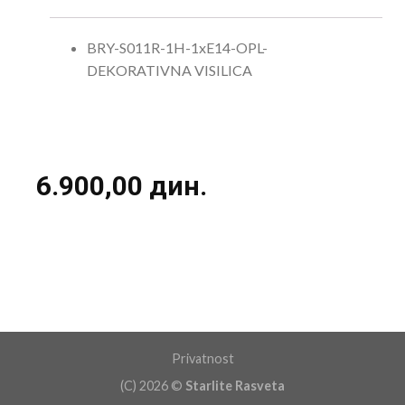
BRY-S011R-1H-1xE14-OPL-
DEKORATIVNA VISILICA
6.900,00
дин.
Privatnost
(C) 2026 ©
Starlite Rasveta