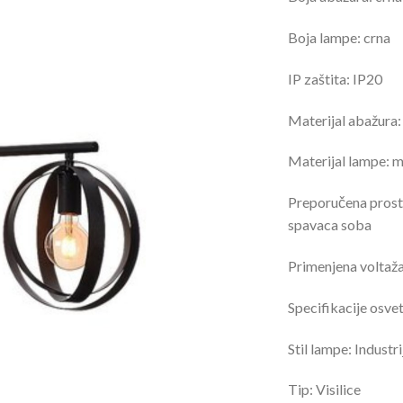
Boja lampe:
crna
IP zaštita:
IP20
Materijal abažura
Materijal lampe:
m
Preporučena prosto
spavaca soba
Primenjena voltaž
Specifikacije osvet
Stil lampe:
Industri
Tip:
Visilice