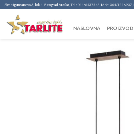
Sime Igumanova 3, lok.1, Beograd-Vračar, Tel :
011/6437545
, Mob:
064/1216907
,
NASLOVNA
PROIZVOD