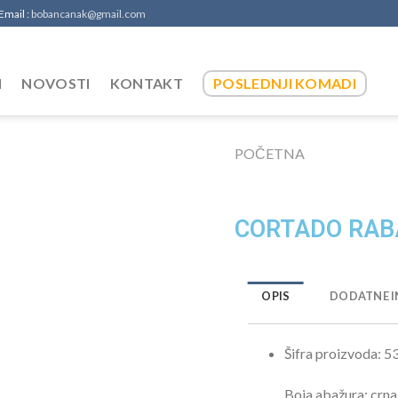
 Email :
bobancanak@gmail.com
I
NOVOSTI
KONTAKT
POSLEDNJI KOMADI
POČETNA
CORTADO RABA
OPIS
DODATNE I
Šifra proizvoda:
5
Boja abažura:
crna