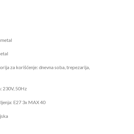
:
metal
etal
rija za korišćenje:
dnevna soba, trepezarija,
a:
230V, 50Hz
ljenja:
E27 3x MAX 40
jska