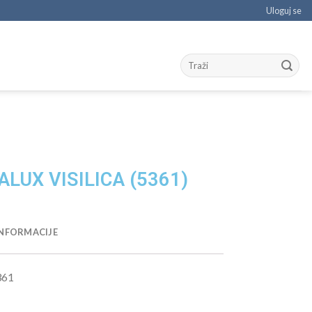
Uloguj se
LUX VISILICA (5361)
NFORMACIJE
361