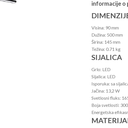
informacije o
DIMENZIJ
Visina: 90 mm
Dužina: 500 mm
Širina: 145 mm
Težina: 0.71 kg
SIJALICA
Grlo: LED
Sijalica: LED
Isporuka: sa sijali
Jačina: 13,2 W
Svetlosni fluks: 1
Boja svetlosti: 30
Energetska efikas
MATERIJAL