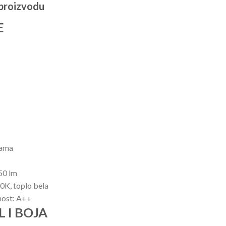
 proizvodu
E
cama
650 lm
00K, toplo bela
nost: A++
 I BOJA