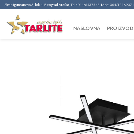
Sime Igumanova 3, lok.1, Beograd-Vračar, Tel :
011/6437545
, Mob:
064/1216907
,
NASLOVNA
PROIZVOD