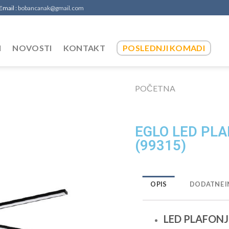
 Email :
bobancanak@gmail.com
I
NOVOSTI
KONTAKT
POSLEDNJI KOMADI
POČETNA
EGLO LED PL
(99315)
OPIS
DODATNE I
LED PLAFONJ