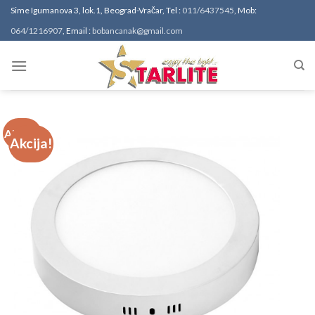
Sime Igumanova 3, lok.1, Beograd-Vračar, Tel :
011/6437545
, Mob:
064/1216907
, Email :
bobancanak@gmail.com
Akcija!
Akcija!