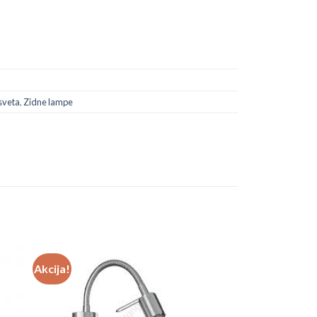
sveta
,
Zidne lampe
Akcija!