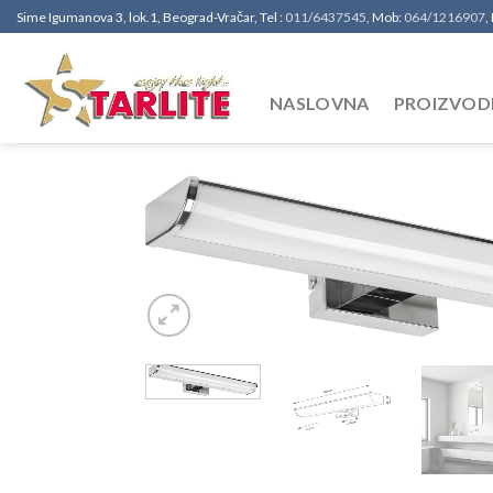
Sime Igumanova 3, lok.1, Beograd-Vračar, Tel :
011/6437545
, Mob:
064/1216907
,
NASLOVNA
PROIZVOD