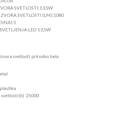
JA:
DA
ZVORA SVETLOSTI:
13,5W
IZVORA SVETLOSTI (LM):
1080
DINA):
5
OSVETLJENJA:
LED 13,5W
izvora svetlosti
prirodno bela
etal
plastika
 svetlosti (h)
25000