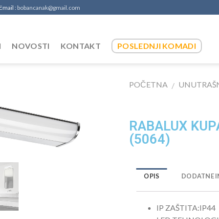
 Email :
bobancanak@gmail.com
I
NOVOSTI
KONTAKT
POSLEDNJI KOMADI
POČETNA
UNUTRAŠN
/
RABALUX KUP
(5064)
OPIS
DODATNE I
IP ZAŠTITA:
IP44