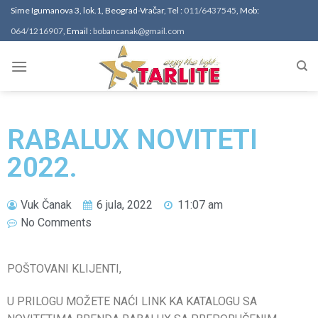
Sime Igumanova 3, lok.1, Beograd-Vračar, Tel :
011/6437545
, Mob:
064/1216907
, Email :
bobancanak@gmail.com
RABALUX NOVITETI
2022.
Vuk Čanak
6 jula, 2022
11:07 am
No Comments
POŠTOVANI KLIJENTI,
U PRILOGU MOŽETE NAĆI LINK KA KATALOGU SA