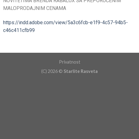
NOVITETIMA BRENDA RABALUX SA PREPORUČENIM
MALOPRODAJNIM CENAMA
https://indd.adobe.com/view/5a3c6fcb-e1f9-4c57-94b5-
c46c411cfb99
Privatnost
(C) 2026 ©
Starlite Rasveta