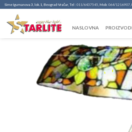
Sime Igumanova 3, lok.1, Beograd-Vračar, Tel :
011/6437545
, Mob:
064/1216907
,
NASLOVNA
PROIZVOD