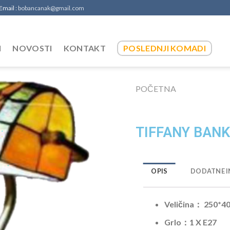
 Email :
bobancanak@gmail.com
I
NOVOSTI
KONTAKT
POSLEDNJI KOMADI
POČETNA
TIFFANY BANK
OPIS
DODATNE I
Veličina
：
250*4
Grlo
：
1
X
E27