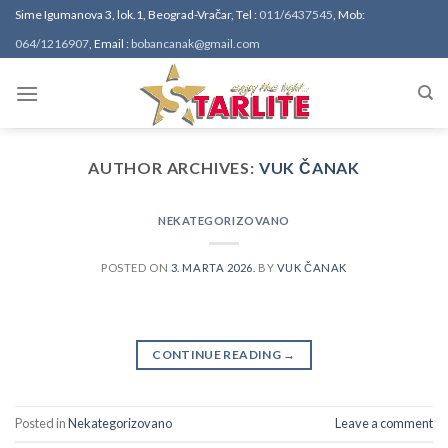
Skip
Sime Igumanova 3, lok.1, Beograd-Vračar, Tel :
011/6437545
, Mob:
to
064/1216907
, Email :
bobancanak@gmail.com
content
AUTHOR ARCHIVES:
VUK ČANAK
NEKATEGORIZOVANO
POSTED ON
3. MARTA 2026.
BY
VUK ČANAK
CONTINUE READING
→
Posted in
Nekategorizovano
Leave a comment