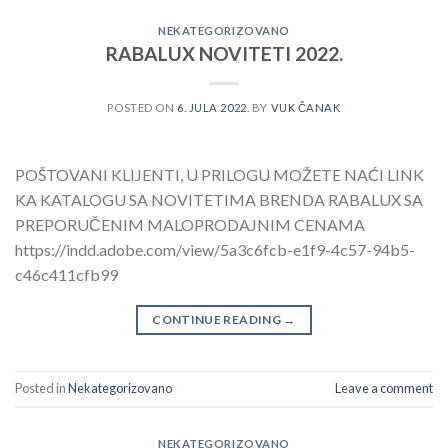
NEKATEGORIZOVANO
RABALUX NOVITETI 2022.
POSTED ON
6. JULA 2022.
BY
VUK ČANAK
POŠTOVANI KLIJENTI, U PRILOGU MOŽETE NAĆI LINK
KA KATALOGU SA NOVITETIMA BRENDA RABALUX SA
PREPORUČENIM MALOPRODAJNIM CENAMA
https://indd.adobe.com/view/5a3c6fcb-e1f9-4c57-94b5-
c46c411cfb99
CONTINUE READING
→
Posted in
Nekategorizovano
Leave a comment
NEKATEGORIZOVANO