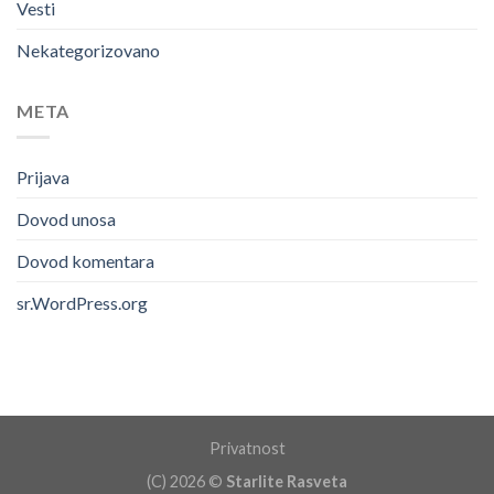
Vesti
Nekategorizovano
META
Prijava
Dovod unosa
Dovod komentara
sr.WordPress.org
Privatnost
(C) 2026 ©
Starlite Rasveta